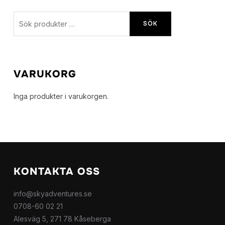
Sök
SÖK
efter:
VARUKORG
Inga produkter i varukorgen.
KONTAKTA OSS
info@skyadventures.se
0708-60 02 21
Alesväg 5, 271 78 Kåseberga