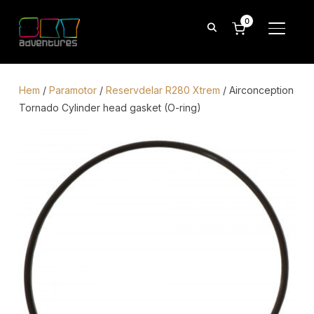
0
SLÅ P
Hem
/
Paramotor
/
Reservdelar R280 Xtrem
/ Airconception
Tornado Cylinder head gasket (O-ring)