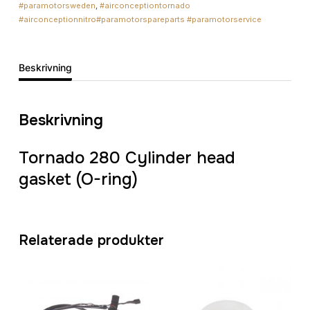
#paramotorsweden
,
#airconceptiontornado
ring)
#airconceptionnitro#paramotorspareparts #paramotorservice
mängd
Beskrivning
Beskrivning
Tornado 280 Cylinder head
gasket (O-ring)
Relaterade produkter