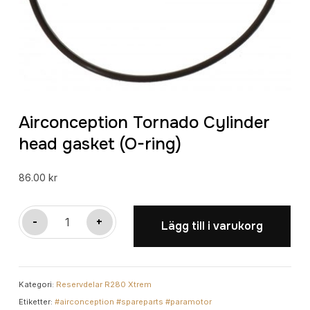
Airconception Tornado Cylinder
head gasket (O-ring)
86.00
kr
Airconception
-
+
Lägg till i varukorg
Tornado
Cylinder
head
Kategori:
Reservdelar R280 Xtrem
gasket
Etiketter:
#airconception #spareparts #paramotor
(O-